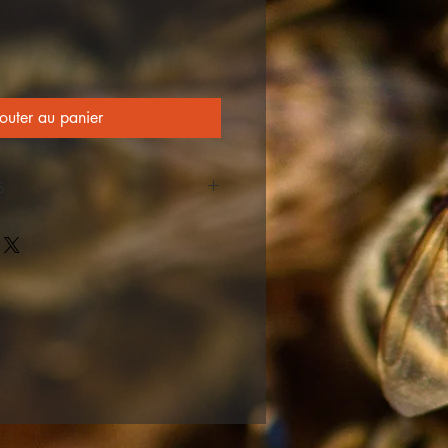
outer au panier
S
ntemps entre les salins de Frontignan 
ardiole.
reint de la délicatesse et du 
sauvages des garrigues.