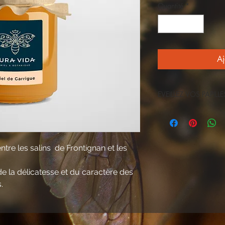
Quantité
*
Aj
EVEILLEZ VOS PAPILLE
Riche, floral et doux.
Récolté à la fin du pri
et les collines de la G
Riche en bouche et emp
ntre les salins  de Frontignan et les 
caractère des fleurs 
Poids net : 250 Gr
e la délicatesse et du caractère des 
.